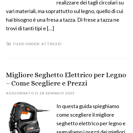
realizzare dei tagli circolari su
vari materiali, ma soprattutto sul legno, quello di cui
hai bisogno è una fresa a tazza. Di frese a tazza ne
trovi di tanti tipi e […]
FILED UNDER:
ATTREZZI
Migliore Seghetto Elettrico per Legno
– Come Scegliere e Prezzi
AGGIORNATO IL
28 GENNAIO 2025
In questa guida spieghiamo
come scegliere il migliore
seghetto elettrico per legno e
segnaliamo i prezzi dei migliori