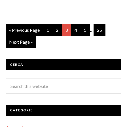
…
« Previous Page
1
2
3
4
5
25
Next Page »
CERCA
CATEGORIE