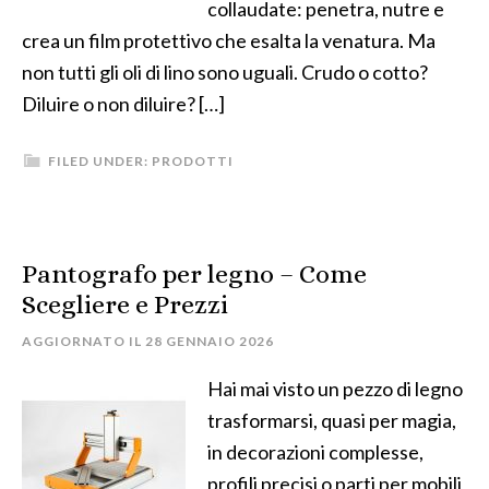
collaudate: penetra, nutre e
crea un film protettivo che esalta la venatura. Ma
non tutti gli oli di lino sono uguali. Crudo o cotto?
Diluire o non diluire? […]
FILED UNDER:
PRODOTTI
Pantografo per legno​ – Come
Scegliere e Prezzi
AGGIORNATO IL
28 GENNAIO 2026
Hai mai visto un pezzo di legno
trasformarsi, quasi per magia,
in decorazioni complesse,
profili precisi o parti per mobili