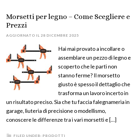
Morsetti per legno​ – Come Scegliere e
Prezzi
AGGIORNATO IL
28 DICEMBRE 2025
Hai mai provato a incollare o
assemblare un pezzo di legno e
scoperto che le parti non
stanno ferme? Il morsetto
giusto è spesso il dettaglio che
trasforma un lavoro incerto in
un risultato preciso. Sia che tu faccia falegnameria in
garage, liuteria di precisione o modellismo,
conoscere le differenze tra i vari morsetti e […]
FILED UNDER:
PRODOTTI