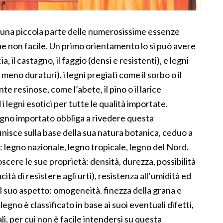
o una piccola parte delle numerosissime essenze
que non facile. Un primo orientamento lo si può avere
, il castagno, il faggio (densi e resistenti), e legni
e meno duraturi). i legni pregiati come il sorbo o il
te resinose, come l’abete, il pino o il larice
d i legni esotici per tutte le qualità importate.
legno importato obbliga a rivedere questa
finisce sulla base della sua natura botanica, ceduo a
e: legno nazionale, legno tropicale, legno del Nord.
scere le sue proprietà: densità, durezza, possibilità
acità di resistere agli urti), resistenza all’umidità ed
il suo aspetto: omogeneità. finezza della grana e
 legno è classificato in base ai suoi eventuali difetti,
ali, per cui non è facile intendersi su questa