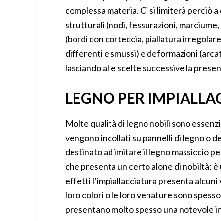
complessa materia. Ci si limiterà perciò a d
strutturali (nodi, fessurazioni, marciume, 
(bordi con corteccia, piallatura irregolar
differenti e smussi) e deformazioni (arc
lasciando alle scelte successive la presenz
LEGNO PER IMPIALLA
Molte qualità di legno nobili sono essenzia
vengono incollati su pannelli di legno o d
destinato ad imitare il legno massiccio per
che presenta un certo alone di nobiltà: è ut
effetti l’impiallacciatura presenta alcuni 
loro colori o le loro venature sono spess
presentano molto spesso una notevole in