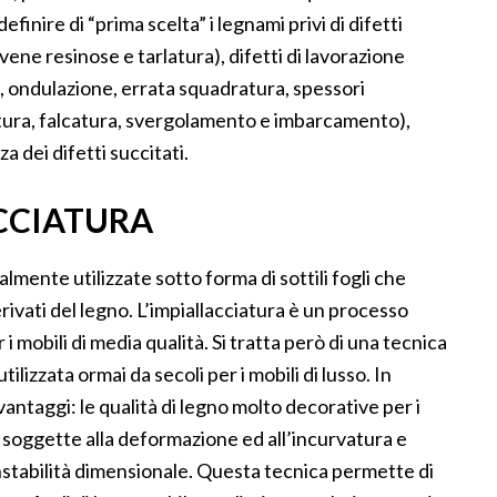
efinire di “prima scelta” i legnami privi di difetti
vene resinose e tarlatura), difetti di lavorazione
e, ondulazione, errata squadratura, spessori
atura, falcatura, svergolamento e imbarcamento),
a dei difetti succitati.
CCIATURA
lmente utilizzate sotto forma di sottili fogli che
erivati del legno. L’impiallacciatura è un processo
 i mobili di media qualità. Si tratta però di una tecnica
ilizzata ormai da secoli per i mobili di lusso. In
vantaggi: le qualità di legno molto decorative per i
o soggette alla deformazione ed all’incurvatura e
stabilità dimensionale. Questa tecnica permette di