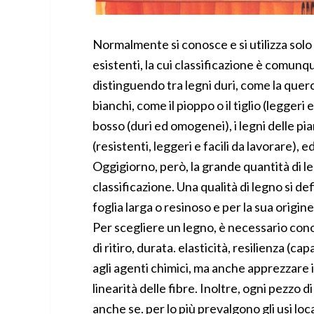
Normalmente si conosce e si utilizza sol
esistenti, la cui classificazione è comun
distinguendo tra legni duri, come la quercia
bianchi, come il pioppo o il tiglio (leggeri 
bosso (duri ed omogenei), i legni delle pian
(resistenti, leggeri e facili da lavorare), e
Oggigiorno, però, la grande quantità di 
classificazione. Una qualità di legno si de
foglia larga o resinoso e per la sua origin
Per scegliere un legno, è necessario cono
di ritiro, durata. elasticità, resilienza (cap
agli agenti chimici, ma anche apprezzare 
linearità delle fibre. Inoltre, ogni pezzo di
anche se. per lo più prevalgono gli usi loc