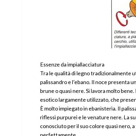
Essenze da impiallacciatura
Tra le qualità di legno tradizionalmente uti
palissandro e l’ebano. Il noce presenta u
brune o quasi nere. Si lavora molto bene. 
esotico largamente utilizzato, che presen
È molto impiegato in ebanisteria. Il paliss
riflessi purpurei e le venature nere. La s
conosciuto per il suo colore quasi nero, a
perfettamente.