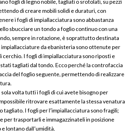
no fogli di legno nobile, tagliati o srotolati, su pezzi
mettendo di creare mobili solidi e duraturi, con
enere i fogli di impiallacciatura sono abbastanza
ello sbucciare un tondo a foglio continuo con una
tondo, sempre in rotazione, è soprattutto destinata
 impiallacciature da ebanisteria sono ottenute per
cerchio. I fogli di impiallacciatura sono riposti e
stati tagliati dal tondo. Ecco perché la controfaccia
faccia del foglio seguente, permettendo di realizzare
tura.
ola volta tutti i fogli di cui avete bisogno per
rà impossibile ritrovare esattamente la stessa venatura
 tagliato. I fogli per l’impiallacciatura sono fragili;
 per trasportarli e immagazzinateli in posizione
o e lontano dall’umidità.