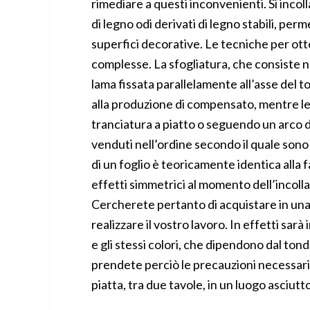
rimediare a questi inconvenienti. Si incolla
di legno odi derivati di legno stabili, per
superfici decorative. Le tecniche per ott
complesse. La sfogliatura, che consiste n
lama fissata parallelamente all’asse del 
alla produzione di compensato, mentre le
tranciatura a piatto o seguendo un arco di 
venduti nell’ordine secondo il quale sono 
di un foglio è teoricamente identica alla 
effetti simmetrici al momento dell’incolla
Cercherete pertanto di acquistare in una s
realizzare il vostro lavoro. In effetti sa
e gli stessi colori, che dipendono dal tondo
prendete perciò le precauzioni necessarie
piatta, tra due tavole, in un luogo asciutt